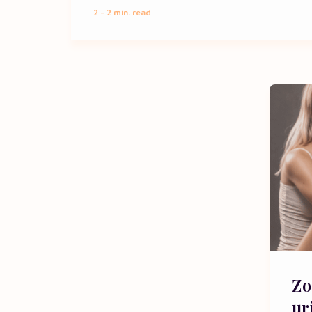
2 - 2
min. read
Zo
ur