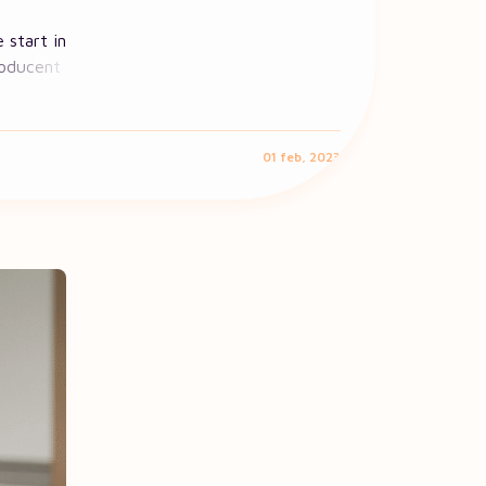
 start in
roducent
01 feb, 2023