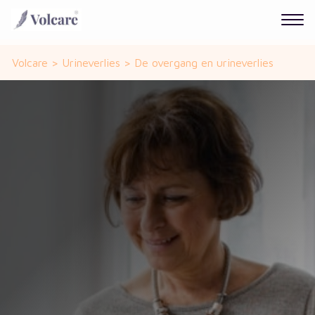
Volcare
>
Urineverlies
>
De overgang en urineverlies