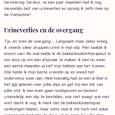
herinnering. Serieus, na een paar maanden had ik nog
nauwelijks last van urineverlies en sprong ik zelfs mee op
de trampoline!
Urineverlies en de overgang
Tja, en toen de overgang…. Langzaam maar zeker kreeg
ik steeds vaker druppels urine in mijn slip. Hier baalde ik
enorm van! Als snel belde ik de bekkenbodemtherapeut in
ons dorp op om een afspraak te maken. Ik ben nu weer
een aantal maanden actief mijn bekken aan het trainen.
Ook belde ik mijn beste vriendin op en sneed het
onderwerp weer aan. Heel toevallig had ze een artikel in
het
AD
gelezen over jullie slips en gaf mij een link van
jullie site. Ik ben even gaan rondspeuren en besloot
uiteindelijk een slip te bestellen, wie niet waagt wie niet
wint dacht ik nog. Ik merk dat de bekkenbodemspier
oefeningen helpen, maar soms voel ik me toch niet zeker
genoeg om met niks de deur uit te gaan. En jullie slips