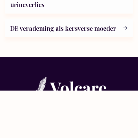
urineverlies
DE verademing als kersverse moeder
Meer over Volcare
Onze ambitie