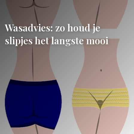
Wasadvies: zo houd je
slipjes het langste mooi