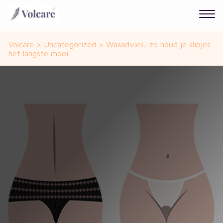
Volcare
>
Uncategorized
>
Wasadvies: zo houd je slipjes
het langste mooi