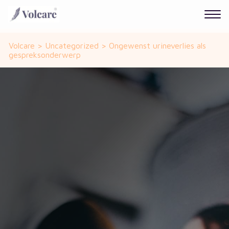
Volcare
>
Uncategorized
>
Ongewenst urineverlies als
gespreksonderwerp