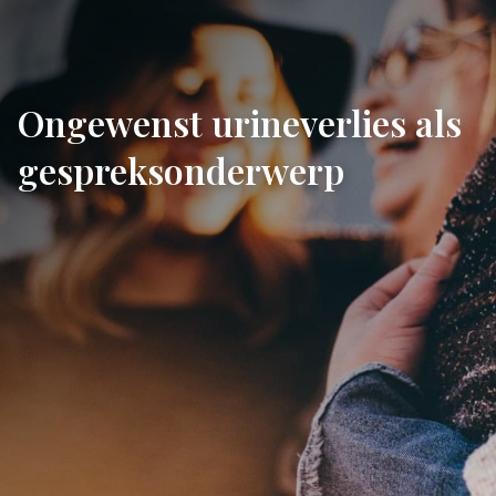
Ongewenst urineverlies als
gespreksonderwerp