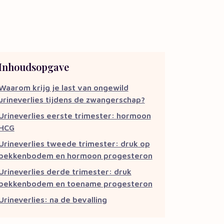
Inhoudsopgave
Waarom krijg je last van ongewild
urineverlies tijdens de zwangerschap?
Urineverlies eerste trimester: hormoon
HCG
Urineverlies tweede trimester: druk op
bekkenbodem en hormoon progesteron
Urineverlies derde trimester: druk
bekkenbodem en toename progesteron
Urineverlies: na de bevalling