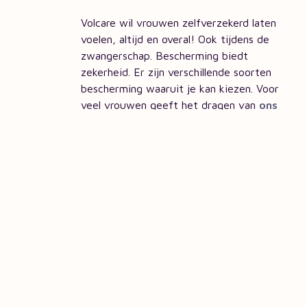
Volcare wil vrouwen zelfverzekerd laten
voelen, altijd en overal! Ook tijdens de
zwangerschap. Bescherming biedt
zekerheid. Er zijn verschillende soorten
bescherming waaruit je kan kiezen. Voor
veel vrouwen geeft het dragen van
ons
ondergoed
een veilig maar bovenal ook
een zelfverzekerd en mooi gevoel.
Geniet van je zwangerschap!
Liefs Volcare
Be