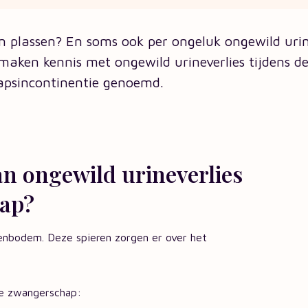
 plassen? En soms ook per ongeluk ongewild urin
aken kennis met ongewild urineverlies tijdens d
psincontinentie genoemd.
an ongewild urineverlies
hap?
enbodem. Deze spieren zorgen er over het
 je zwangerschap: