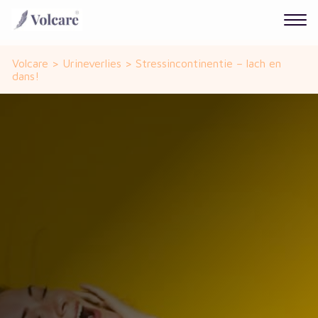
Volcare
>
Urineverlies
>
Stressincontinentie – lach en
dans!