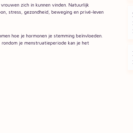
 vrouwen zich in kunnen vinden. Natuurlijk
on, stress, gezondheid, beweging en privé-leven
omen hoe je hormonen je stemming beïnvloeden.
gt rondom je menstruatieperiode kan je het
 over Volcare
Servicedesk
ambitie
Bestellen en Bezorgen