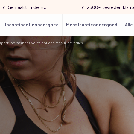
✓ Gemaakt in de EU
✓ 2500+ tevreden klant
Incontinentieondergoed
Menstruatieondergoed
Alle
 sportvoornemens vol te houden met urineverlies