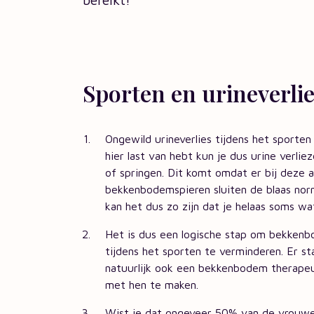
Sporten en urineverli
Ongewild urineverlies tijdens het sporten 
hier last van hebt kun je dus urine verlie
of springen. Dit komt omdat er bij deze 
bekkenbodemspieren sluiten de blaas no
kan het dus zo zijn dat je helaas soms wat
Het is dus een logische stap om bekkenb
tijdens het sporten te verminderen. Er st
natuurlijk ook een bekkenbodem therapeut
met hen te maken.
Wist je dat ongeveer 50% van de vrouwen 