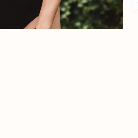
 over Volcare
Servicedesk