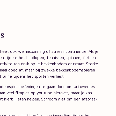
es
heet ook wel inspanning of stressincontinentie. Als je
zen tijdens het hardlopen, tennissen, spinnen, fietsen
activiteiten druk op je bekkenbodem ontstaat. Sterke
rmaal goed af, maar bij zwakke bekkenbodemspieren
 urine tijdens het sporten verliest.
odemspier oefeningen te gaan doen om urineverlies
aan veel filmpjes op youtube hierover, maar je kan
 hierbij laten helpen. Schroom niet om een afspraak
wel eens last heeft van urineverlies tijdens het