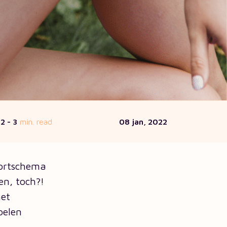
2 - 3
min. read
08 jan, 2022
sportschema
en, toch?!
het
oelen