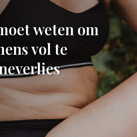
e moet weten om
ens vol te
neverlies